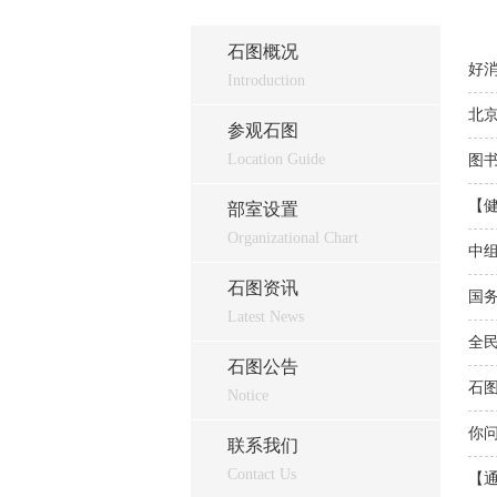
石图概况
好
Introduction
北
参观石图
Location Guide
图
【
部室设置
Organizational Chart
中
石图资讯
国
Latest News
全民
石图公告
石
Notice
你
联系我们
Contact Us
【