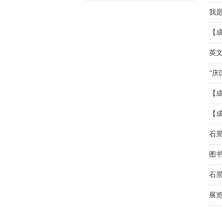
我
【
英
“庆
【
【
石
图书
石景
展览