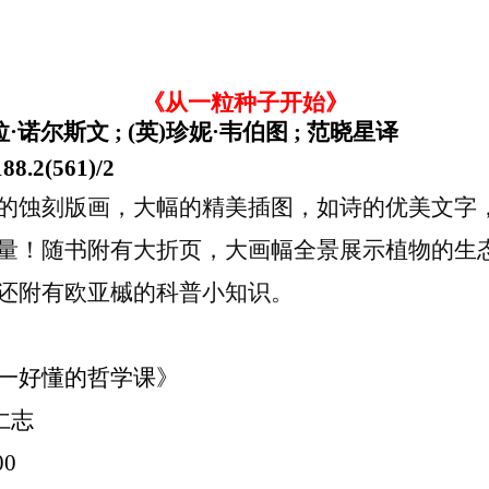
《从一粒种子开始》
·诺尔斯文 ; (英)珍妮·韦伯图 ; 范晓星译
8.2(561)/2
的蚀刻版画，大幅的精美插图，如诗的优美文字
量！随书附有大折页，大画幅全景展示植物的生
还附有欧亚槭的科普小知识。
一好懂的哲学课》
仁志
00