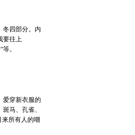
、冬四部分。内
我要往上
”等。
。爱穿新衣服的
、斑马、孔雀、
引来所有人的嘲