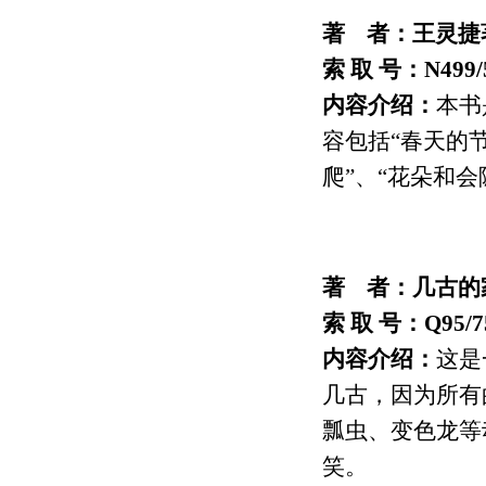
著 者：王灵捷著
索 取 号：N499/
内容介绍：
本书
容包括“春天的节
爬”、“花朵和会
著 者：几古的家
索 取 号：Q95/7
内容介绍：
这是
几古，因为所有
瓢虫、变色龙等
笑。