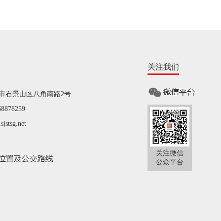
关注我们
市石景山区八角南路2号
878259
tsg.net
关注微信
公众平台