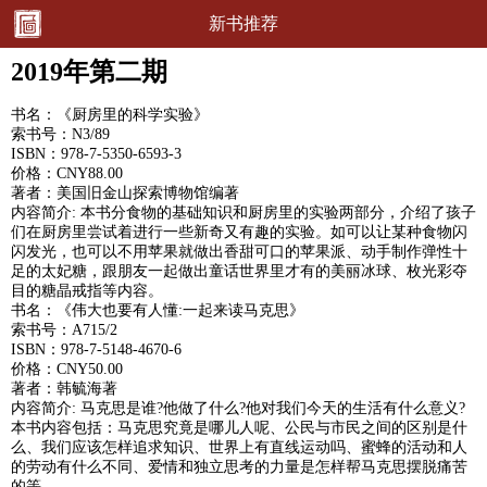
新书推荐
2019年第二期
书名：《厨房里的科学实验》
索书号：N3/89
ISBN：978-7-5350-6593-3
价格：CNY88.00
著者：美国旧金山探索博物馆编著
内容简介: 本书分食物的基础知识和厨房里的实验两部分，介绍了孩子
们在厨房里尝试着进行一些新奇又有趣的实验。如可以让某种食物闪
闪发光，也可以不用苹果就做出香甜可口的苹果派、动手制作弹性十
足的太妃糖，跟朋友一起做出童话世界里才有的美丽冰球、枚光彩夺
目的糖晶戒指等内容。
书名：《伟大也要有人懂:一起来读马克思》
索书号：A715/2
ISBN：978-7-5148-4670-6
价格：CNY50.00
著者：韩毓海著
内容简介: 马克思是谁?他做了什么?他对我们今天的生活有什么意义?
本书内容包括：马克思究竟是哪儿人呢、公民与市民之间的区别是什
么、我们应该怎样追求知识、世界上有直线运动吗、蜜蜂的活动和人
的劳动有什么不同、爱情和独立思考的力量是怎样帮马克思摆脱痛苦
的等。