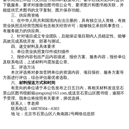
下载服务。要求对接微信图书馆公众号。要求图片和图书相关联，并
能提供艺术图书的文字复制、图片保存功能。
三、供应商资格
1、在中华人民共和国境内合法注册的，具有独立法人资格，有效
营业执照且经营范围应包含相关经营许可；能够独立承担民事责任，
有服务能力的供应商。
2、针对项目成立专业团队，且能保证项目期内人员稳定性。能够
高效完成系统开发、部署与测试。
四、递交材料及具体要求
1、单位营业执照复印件或扫描件
2、报价内容包括产品内容描述、报价方案、服务内容，报价单位
及联系电话，上述材料均需加盖公章。
五、评选方法
本次评选将对参加竞聘单位的资源内容、项目报价、服务方案等
方面进行评估，综合评估最优者选取。
六、
材料报送方式和时间
有意向的单位请于本公告发布之日五日内，将相关材料发送至石
景山区图书馆邮箱sjstsgxm@163.com,或送至石景山区图书馆，逾期不
予受理。我单位将按照有关要求，择优选择。
联系人：李老师
联系电话：68878504—6303
地 址：北京市石景山区八角南路2号网络信息部