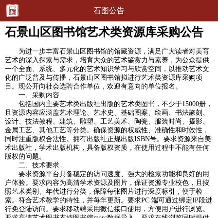
石图公告
石景山区图书馆艺术类资源库采购公告
为进一步丰富石景山区图书馆的馆藏资源，满足广大读者对美育
艺术的深入探索与需求，培育大众的艺术鉴赏力与素养，为公众提供
一个全面、系统、多元化的艺术知识学习与欣赏空间，以推动艺术文
化的广泛普及与传播，石景山区图书馆拟进行艺术类资源库采购项
目。现公开向社会选聘合作单位，欢迎有意向的单位报名。
一、采购内容
包括国内主要艺术类出版社出版的艺术类图书，不少于15000册，
且资源内容应涵盖艺术理论、艺术史、基础图案、绘画、书法篆刻、
设计、技法教程、建筑、雕塑、工艺美术、陶瓷、服装时尚、摄影、
金属工艺、其他工艺等分类。确保资源的权威性、准确性和时效性，
同时注重版权合法性。拥有出版社正规出版ISBN号。要求资源来自美
术出版社，学术出版机构，具备版权资质，在使用过程中不能有任何
版权的问题。
二、技术要求
要求资源平台具备稳定的访问速度、强大的检索功能和良好的用
户体验。要求内容为高清学术资源及图片，保证资源专业校色，且按
照艺术类别、年代进行分类，保障每张图片进行深度标引，便于检
索。符合艺术教学的特性，并每年更新。要求PC 端可通过绑定IP段进
行免登陆访问。要求移动端采用微信接口使用，方便用户进行浏览。
要求高清艺术图书支持图书馆marc数据导入。要求在线浏览同时提供